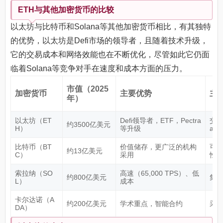
ETH与其他加密货币的比较
以太坊与比特币和Solana等其他加密货币相比，有其独特
的优势，以太坊是Defi市场的领导者，且随着技术升级，
它的交易成本和网络效能也在不断优化，尽管如此它仍面
临着Solana等竞争对手在速度和成本方面的压力。
市值（2025
加密货币
主要优势
主
年）
以太坊（ET
Defi领导者，ETF，Pectra
交易
约3500亿美元
H）
等升级
a）
比特币（BT
价值储存，更广泛的机构
可
约13亿美元
C）
采用
性
索拉纳（SO
高速（65,000 TPS）、低
约800亿美元
集
L）
成本
卡尔达诺（A
约200亿美元
学术重点，智能合约
采
DA）