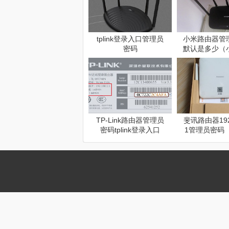
tplink登录入口管理员
小米路由器管
密码
默认是多少（
器管理员密
绍）
TP-Link路由器管理员
斐讯路由器192.
密码tplink登录入口
1管理员密码
由器192.168
员密码是