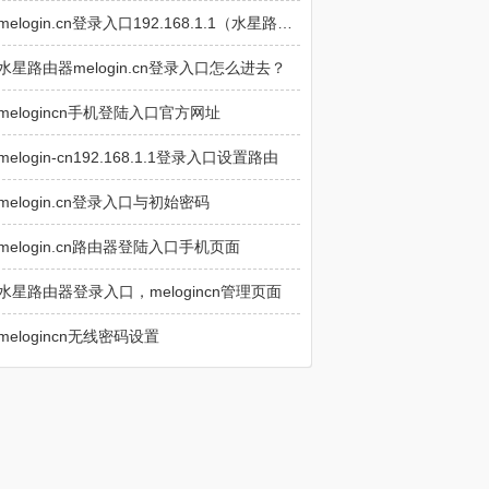
melogin.cn登录入口192.168.1.1（水星路由器手机登录页面）
水星路由器melogin.cn登录入口怎么进去？
melogincn手机登陆入口官方网址
melogin-cn192.168.1.1登录入口设置路由
melogin.cn登录入口与初始密码
melogin.cn路由器登陆入口手机页面
水星路由器登录入口，melogincn管理页面
melogincn无线密码设置