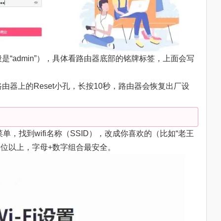
是“admin”），具体看路由器底部的铭牌标签，上面会写
路由器上的Reset小孔，长按10秒，路由器会恢复出厂设
”菜单，找到wifi名称（SSID），改成你喜欢的（比如“老王
建议8位以上，字母+数字组合最安全。