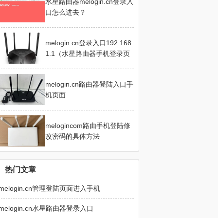
水星路由器melogin.cn登录入
口怎么进去？
melogin.cn登录入口192.168.
1.1（水星路由器手机登录页
面）
melogin.cn路由器登陆入口手
机页面
melogincom路由手机登陆修
改密码的具体方法
热门文章
melogin.cn管理登陆页面进入手机
melogin.cn水星路由器登录入口