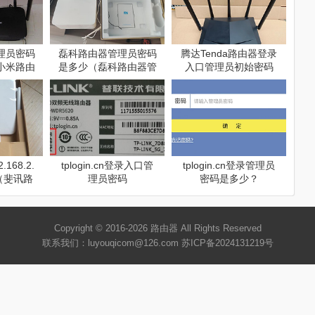
理员密码
磊科路由器管理员密码
腾达Tenda路由器登录
小米路由
是多少（磊科路由器管
入口管理员初始密码
码默认介
理员密码介绍）
168.2.
tplogin.cn登录入口管
tplogin.cn登录管理员
（斐讯路
理员密码
密码是多少？
.2.1管理
什么）
Copyright © 2016-2026
路由器
All Rights Reserved
联系我们：luyouqicom@126.com
苏ICP备2024131219号