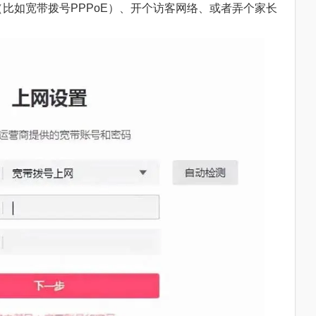
（比如宽带拨号PPPoE）、开个访客网络、或者弄个家长