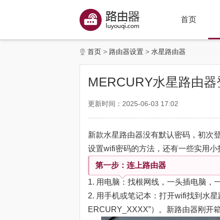
首页
首页
路由器设置
水星路由器
MERCURY水星路由
更新时间：2025-06-03 17:02
新款水星路由器没有默认密码，初次
设置wifi密码的方法，还有一些实用
第一步：连上路由器
1. 用电脑：找根网线，一头插电脑，
2. 用手机或笔记本：打开wifi找
ERCURY_XXXX”）。新路由器刚开