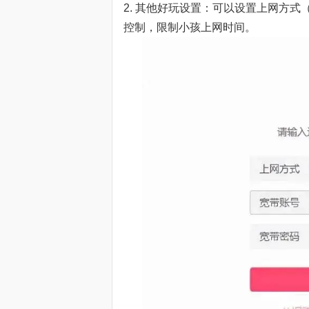
2. 其他好玩设置：可以设置上网方式
控制，限制小孩上网时间。