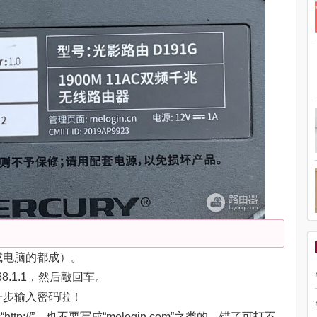
或电脑的都成）。
168.1.1，然后敲回车。
一步输入密码啦！
tp://”，也不要写成“melogin.com”之类的，错了可打不