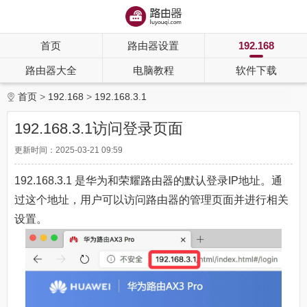
首页
路由器设置
192.168
路由器大全
电脑教程
软件下载
首页
192.168
192.168.3.1
192.168.3.1访问登录页面
更新时间：2025-03-21 09:59
192.168.3.1 是华为和荣耀路由器的默认登录IP地址。通
过这个地址，用户可以访问路由器的管理页面并进行相关
设置。