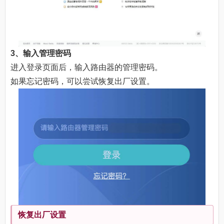
3、输入管理密码
进入登录页面后，输入路由器的管理密码。
如果忘记密码，可以尝试恢复出厂设置。
恢复出厂设置