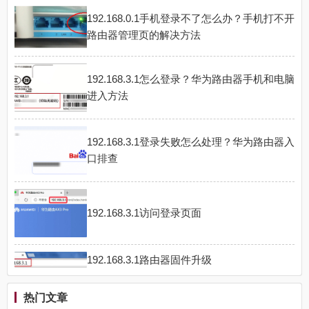
192.168.0.1手机登录不了怎么办？手机打不开
路由器管理页的解决方法
192.168.3.1怎么登录？华为路由器手机和电脑
进入方法
192.168.3.1登录失败怎么处理？华为路由器入
口排查
192.168.3.1访问登录页面
192.168.3.1路由器固件升级
热门文章