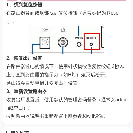
1、找到复位按钮
在路由器背面或底部找到复位按钮（通常标记为 Rese
t）。
2、恢复出厂设置
在路由器通电的情况下，使用针状物按住复位按钮 2秒以
上，直到路由器的指示灯（如H灯）熄灭后松开。
路由器会自动重启并恢复出厂设置。
3、重新设置路由器
恢复出厂设置后，使用默认的管理密码登录（通常为admi
n或空白）。
按照路由器说明书重新配置上网参数和wifi设置。