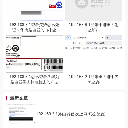
192.168.3.1登录失败怎么处
192.168.8.1登录不进页面怎
理？华为路由器入口排查
么解决
192.168.3.1怎么登录？华为
192.168.2.1登录页面进不去
路由器手机和电脑进入方法
怎么办
最新文章
192.168.3.1路由器首次上网怎么配置