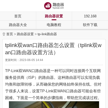
首页
路由器设置
192.168
路由器大全
电脑教程
软件下载
首页
路由器设置
tp-link路由器
tplink双wan口路由器怎么设置（tplink双w
an口路由器设置方法）
更新时间：2023-06-05 14:44
TP-Link双WAN口路由器是一种可以同时连接两个互联网
服务提供商（ISP）的路由器。这种路由器可以实现负载
均衡和故障转移，从而确保您的网络始终保持在线。但对
于很多人来说，设置TP-Link双WAN口路由器可能会有些
困难。下面是一个简单的步骤指南，帮助您完成该过程。