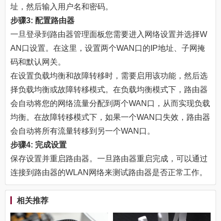
址，然后输入用户名和密码。
步骤3: 配置路由器
一旦登录到路由器管理面板您需要进入网络设置并选择W
AN口设置。在这里，设置两个WAN口的IP地址、子网掩
码和默认网关。
在设置负载均衡和故障转移时，需要启用该功能，然后选
择负载均衡或故障转移模式。在负载均衡模式下，路由器
会自动将您的网络流量分配到两个WAN口，从而实现负载
均衡。在故障转移模式下，如果一个WAN口失效，路由器
会自动将所有流量转移到另一个WAN口。
步骤4: 完成设置
保存设置并重启路由器。一旦路由器重启完成，可以通过
连接到路由器的WLAN网络来测试路由器是否正常工作。
相关推荐