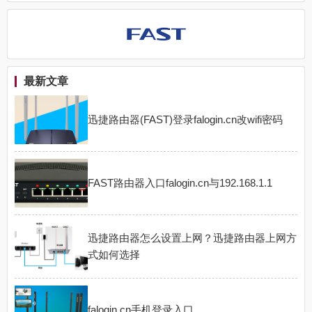
最新文章
迅捷路由器(FAST)登录falogin.cn改wifi密码
FAST路由器入口falogin.cn与192.168.1.1
迅捷路由器怎么设置上网？迅捷路由器上网方
式如何选择
falogin.cn手机登录入口