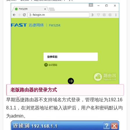
老版路由器的登录方式
早期迅捷路由器不支持域名方式登录，管理地址为192.16
8.1.1，在浏览器地址栏输入该IP后，用户名和密码默认均
为admin。