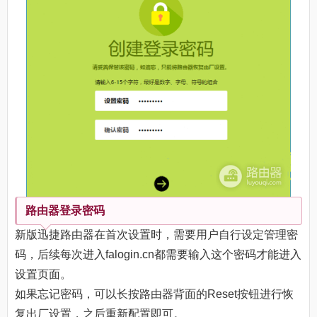
路由器登录密码
新版迅捷路由器在首次设置时，需要用户自行设定管理密
码，后续每次进入falogin.cn都需要输入这个密码才能进入
设置页面。
如果忘记密码，可以长按路由器背面的Reset按钮进行恢
复出厂设置，之后重新配置即可。