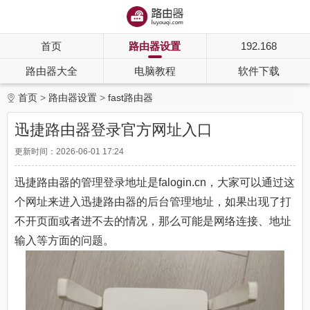
首页
路由器设置
192.168
路由器大全
电脑教程
软件下载
首页
路由器设置
fast路由器
迅捷路由器登录官方网址入口
更新时间：2026-06-01 17:24
迅捷路由器的管理登录地址是falogin.cn，大家可以通过这
个网址来进入迅捷路由器的后台管理地址，如果出现了打
不开页面或者进不去的情况，那么可能是网络连接、地址
输入等方面的问题。