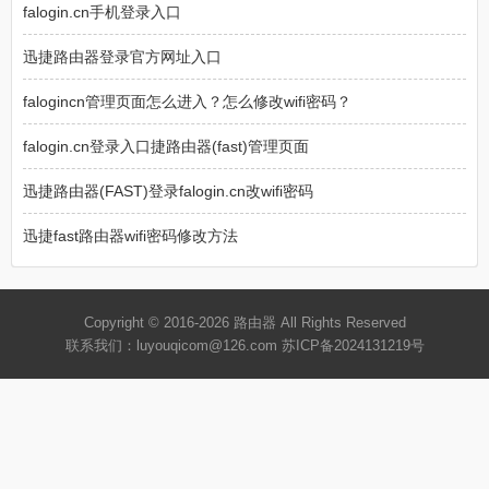
falogin.cn手机登录入口
迅捷路由器登录官方网址入口
falogincn管理页面怎么进入？怎么修改wifi密码？
falogin.cn登录入口捷路由器(fast)管理页面
迅捷路由器(FAST)登录falogin.cn改wifi密码
迅捷fast路由器wifi密码修改方法
Copyright © 2016-2026
路由器
All Rights Reserved
联系我们：luyouqicom@126.com
苏ICP备2024131219号