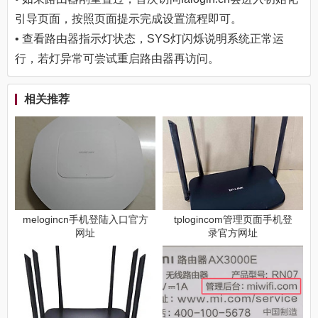
引导页面，按照页面提示完成设置流程即可。
• 查看路由器指示灯状态，SYS灯闪烁说明系统正常运
行，若灯异常可尝试重启路由器再访问。
相关推荐
melogincn手机登陆入口官方
tplogincom管理页面手机登
网址
录官方网址