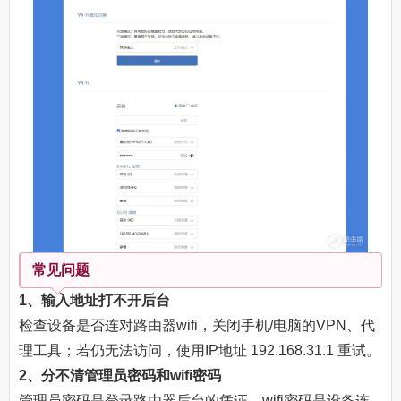
常见问题
1、输入地址打不开后台
检查设备是否连对路由器wifi，关闭手机/电脑的VPN、代
理工具；若仍无法访问，使用IP地址 192.168.31.1 重试。
2、分不清管理员密码和wifi密码
管理员密码是登录路由器后台的凭证，wifi密码是设备连