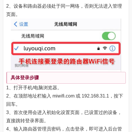
2、设备和路由器必须处于同一网络，否则无法进入管理
页面。
具体登录步骤
1、打开手机/电脑浏览器。
2、在顶部地址栏输入 miwifi.com 或 192.168.31.1，按下
回车。
3、首次使用会进入初始化设置页面，已设置过的设备，
直接跳转登录界面。
4、输入路由器管理员密码，点击登录，即可进入后台管