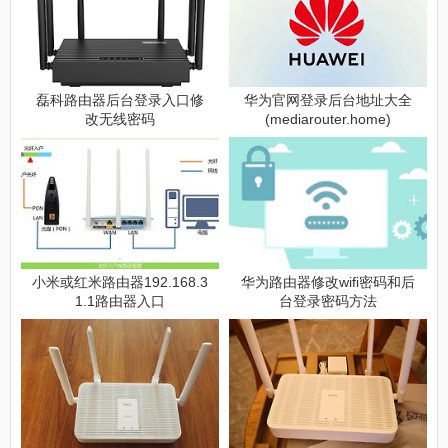
磊科路由器后台登录入口修
华为官网登录后台地址大全
改无线密码
(mediarouter.home)
小米或红米路由器192.168.3
华为路由器修改wifi密码和后
1.1路由器入口
台登录密码方法