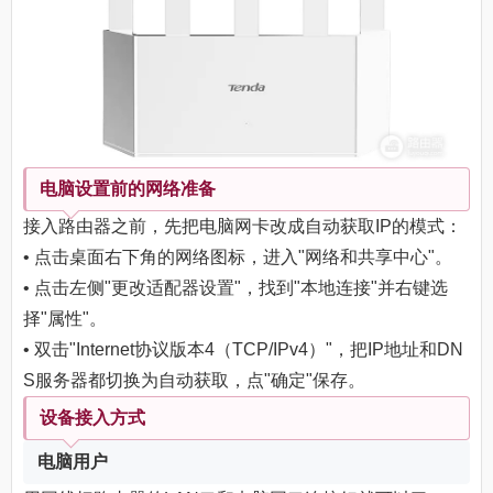
电脑设置前的网络准备
接入路由器之前，先把电脑网卡改成自动获取IP的模式：
• 点击桌面右下角的网络图标，进入"网络和共享中心"。
• 点击左侧"更改适配器设置"，找到"本地连接"并右键选
择"属性"。
• 双击"Internet协议版本4（TCP/IPv4）"，把IP地址和DN
S服务器都切换为自动获取，点"确定"保存。
设备接入方式
电脑用户