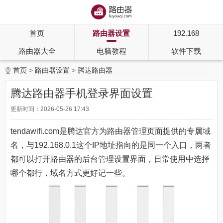
首页
路由器设置
192.168
路由器大全
电脑教程
软件下载
首页
路由器设置
腾达路由器
腾达路由器手机登录界面设置
更新时间：2026-05-26 17:43
tendawifi.com是腾达官方为路由器管理页面提供的专属域
名，与192.168.0.1这个IP地址指向的是同一个入口，两者
都可以打开路由器的后台管理设置界面，日常使用中选择
哪个都行，域名方式更好记一些。