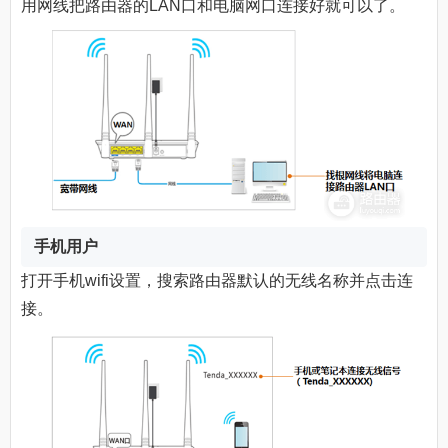
用网线把路由器的LAN口和电脑网口连接好就可以了。
手机用户
打开手机wifi设置，搜索路由器默认的无线名称并点击连
接。