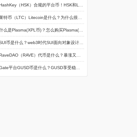
HashKey（HSK）合规的平台币！HSK和Layer-2生态联动
莱特币（LTC）Litecoin是什么？为什么很多人转账还用LTC？
什么是Plasma(XPL币)？怎么购买Plasma(XPL)币？
SUI币是什么？web3时代SUI面向对象设计应用
RaveDAO（RAVE）代币是什么？暴涨又暴跌，2026年最具争议的加密项目
Gate平台GUSD币是什么？GUSD享受稳定的美债收益