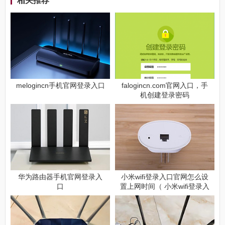
相关推荐
melogincn手机官网登录入口
falogincn.com官网入口，手
机创建登录密码
华为路由器手机官网登录入
小米wifi登录入口官网怎么设
口
置上网时间（ 小米wifi登录入
口官网设置上网时间方法）