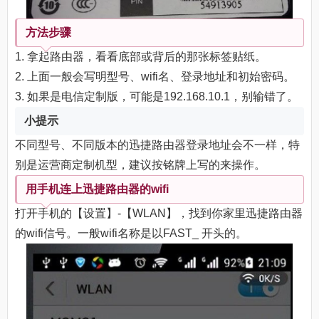
方法步骤
1. 拿起路由器，看看底部或背后的那张标签贴纸。
2. 上面一般会写明型号、wifi名、登录地址和初始密码。
3. 如果是电信定制版，可能是192.168.10.1，别输错了。
小提示
不同型号、不同版本的迅捷路由器登录地址会不一样，特
别是运营商定制机型，建议按铭牌上写的来操作。
用手机连上迅捷路由器的wifi
打开手机的【设置】-【WLAN】，找到你家里迅捷路由器
的wifi信号。一般wifi名称是以FAST_ 开头的。