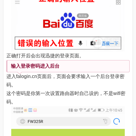
正确打开后会出现迅捷的登录页面。
输入登录密码进入后台
进入falogin.cn页面后，页面会要求输入一个后台登录密
码。
这个密码是你第一次设置路由器时自己设的，不是wifi密
码。