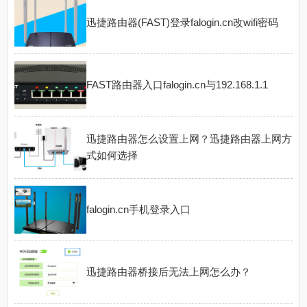
迅捷路由器(FAST)登录falogin.cn改wifi密码
FAST路由器入口falogin.cn与192.168.1.1
迅捷路由器怎么设置上网？迅捷路由器上网方
式如何选择
falogin.cn手机登录入口
迅捷路由器桥接后无法上网怎么办？