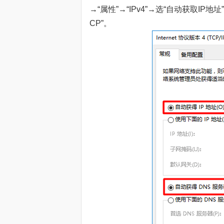
→“属性”→“IPv4”→选“自动获取IP地址
CP”。