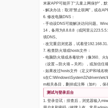
米家APP可能开了“儿童上网保护”，默认2
- 解决办法：取消“禁止联网”，或在
6. 修改电脑DNS：
- 手动设DNS可能解决访问问题。Window
14，备用为8.8.8.8（或阿里云223.5.5.
填DNS。
- 改完重启浏览器，试着登192.168.31
7. 检查防火墙或hosts文件：
- 电脑防火墙或杀毒软件（像360、火绒）可
（设置→防火墙→关闭），或加信任
- 如果改过hosts文件（定义IP和域名映射
s在C:\Windows\System32\drivers\e
m相关条目，删掉或注释（加#），保
测试与登录后台
1. 登录尝试：排查后，浏览器输入miwif
用户名和密码（铭牌上有，常是admin