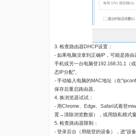
3. 检查路由器DHCP设置：
- 如果电脑没拿到正确IP，可能是路由
手机或另一台电脑登192.168.31.1（或
态IP分配”。
- 手动输入电脑的MAC地址（在“ipconfi
保存后重启路由器。
4. 换浏览器试试：
- 用Chrome、Edge、Safari试着登m
置→清除浏览数据），或用隐私模式
5. 检查路由器限制：
- 登录后台（用能登的设备），进“设备列