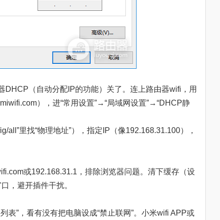
器DHCP（自动分配IP的功能）关了。连上路由器wifi，用
miwifi.com），进“常用设置”→“局域网设置”→“DHCP静
g/all”里找“物理地址”），指定IP（像192.168.31.100），
iwifi.com或192.168.31.1，排除浏览器问题。清下缓存（设
窗口，避开插件干扰。
表”，看有没有把电脑设成“禁止联网”。小米wifi APP或