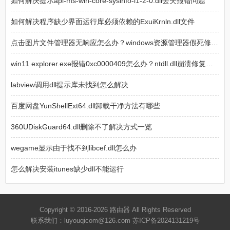
如何解决提示api-ms-win-core-sysinfo-l1-2-0.dll丢失报错问题
如何解决程序缺少界面运行库必须依赖的ExuiKrnln.dll文件
点击图片文件管理器无响应怎么办？windows资源管理器假死修复教程
win11 explorer.exe报错0xc0000409怎么办？ntdll.dll崩溃修复教程
labview调用dll提示库未找到怎么解决
百度网盘YunShellExt64.dll卸载干净方法有哪些
360UDiskGuard64.dll删除不了解决方式一览
wegame显示由于找不到libcef.dll怎么办
怎么解决安装itunes缺少dll不能运行
Copyright © 2016-2026
路由器
All Rights Reserved
联系我们：luyouqicom@126.com
苏ICP备2024131219号