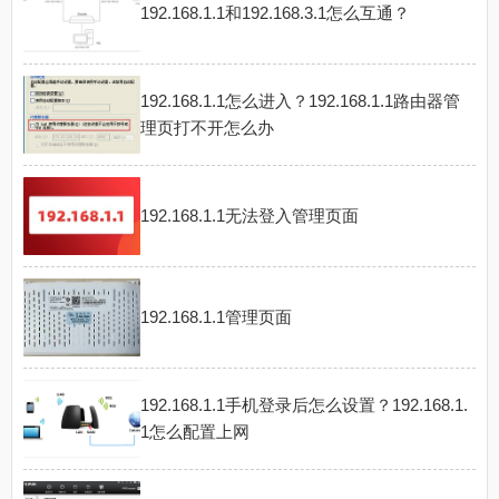
192.168.1.1和192.168.3.1怎么互通？
192.168.1.1怎么进入？192.168.1.1路由器管
理页打不开怎么办
192.168.1.1无法登入管理页面
192.168.1.1管理页面
192.168.1.1手机登录后怎么设置？192.168.1.
1怎么配置上网