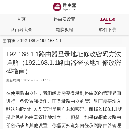
首页
路由器设置
192.168
路由器大全
电脑教程
软件下载
首页
192.168
192.168.1.1
192.168.1.1路由器登录地址修改密码方法
详解（192.168.1.1路由器登录地址修改密
码指南）
更新时间：2023-05-30 14:03
在使用路由器时，我们经常需要登录到路由器的管理界面
进行一些设置和操作。而登录路由器的管理界面需要输入
默认的IP地址以及管理员用户名和密码。而192.168.1.1就
是常见的路由器管理地址之一。但是，如果你想修改路由
器密码或者其他设置，你需要知道如何登录到路由器管理