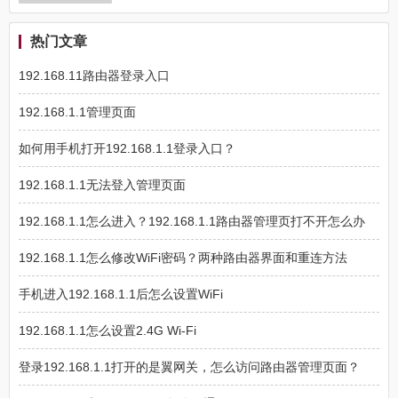
热门文章
192.168.11路由器登录入口
192.168.1.1管理页面
如何用手机打开192.168.1.1登录入口？
192.168.1.1无法登入管理页面
192.168.1.1怎么进入？192.168.1.1路由器管理页打不开怎么办
192.168.1.1怎么修改WiFi密码？两种路由器界面和重连方法
手机进入192.168.1.1后怎么设置WiFi
192.168.1.1怎么设置2.4G Wi-Fi
登录192.168.1.1打开的是翼网关，怎么访问路由器管理页面？