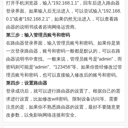
打开手机浏览器，输入“192.168.1.1”，回车后进入路由器
登录界面。如果输入后无法进入，可以尝试输入“192.168.
0.1”或者“192.168.2.1”，如果仍然无法进入，可以查看路
由器的说明书或者咨询网络运营商。
第三步：输入管理员账号和密码
在路由器登录界面，输入管理员账号和密码。如果你是第
一次登录路由器，账号和密码一般都是默认的，可以在路
由器说明书中查找。一般来说，管理员账号是“admin”，而
密码则可能是“admin”、“123456”等。如果你曾经修改过管
理员账号和密码，也可以直接输入修改后的账号和密码。
第四步：设置路由器
登录成功后，就可以进行路由器的设置了。根据自己的需
求进行设置，比如修改wifi密码、限制设备访问等。需要
注意的是，如果你不熟悉路由器的设置，最好不要随意更
改参数，以免影响网络连接和安全。