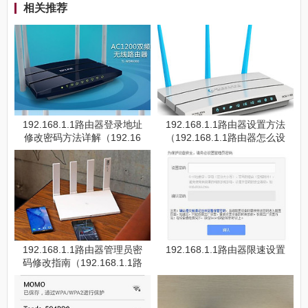
相关推荐
192.168.1.1路由器登录地址
192.168.1.1路由器设置方法
修改密码方法详解（192.16
（192.168.1.1路由器怎么设
8.1.1路由器登录地址修改密
置）
码指南）
192.168.1.1路由器管理员密
192.168.1.1路由器限速设置
码修改指南（192.168.1.1路
由器管理员密码设置方法详
解）