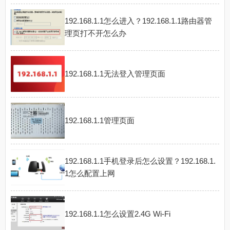
192.168.1.1怎么进入？192.168.1.1路由器管
理页打不开怎么办
192.168.1.1无法登入管理页面
192.168.1.1管理页面
192.168.1.1手机登录后怎么设置？192.168.1.
1怎么配置上网
192.168.1.1怎么设置2.4G Wi-Fi