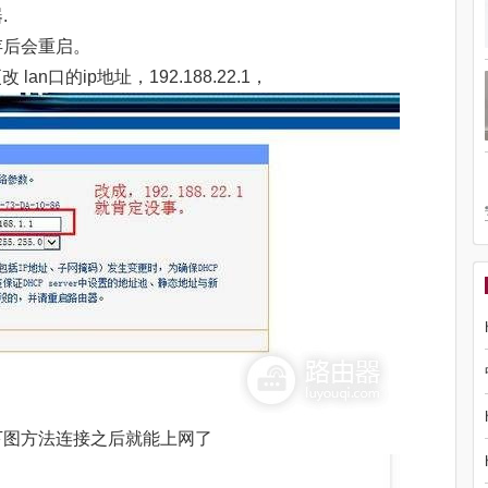
.
存后会重启。
n口的ip地址，192.188.22.1，
下图方法连接之后就能上网了