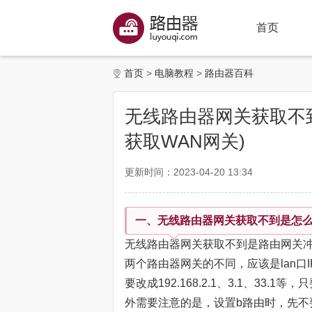
首页
首页
电脑教程
路由器百科
无线路由器网关获取不到
获取WAN网关)
更新时间：2023-04-20 13:34
一、无线路由器网关获取不到是怎
无线路由器网关获取不到是路由网关
两个路由器网关的不同，应该是lan口IP
要改成192.168.2.1、3.1、3
外需要注意的是，设置b路由时，先不