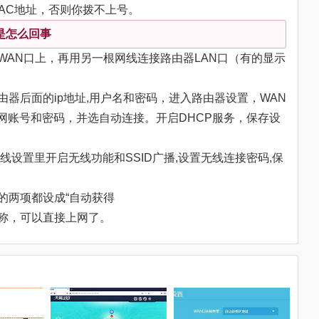
MAC地址，否则你拨不上号。
是怎么回事
WAN口上，再用另一根网线连接路由器LAN口（有的显示
器后面的ip地址,用户名和密码，进入路由器设置，WAN
上网账号和密码，并选自动连接。开启DHCP服务，保存设
线设置里开启无线功能和SSID广播,设置无线连接密码,保
性的两项都设成“自动获得
称，可以直接上网了。