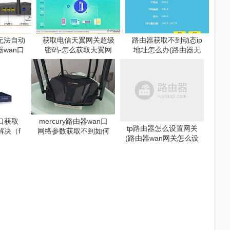
无法自动
获取电信天翼网关超级
路由器获取不到动态ip
器wan口
密码-怎么获取天翼网
地址怎么办(路由器无
p什么原
关超级密码
法获取ip地址怎么一回
事)
n口获取
mercury路由器wan口
tp路由器怎么设置网关
解决（f
网络参数获取不到如何
(路由器wan网关怎么设
口获取不
解决（mercury路由器
置)
方法）
wan口网络参数获取不
到解决方法）