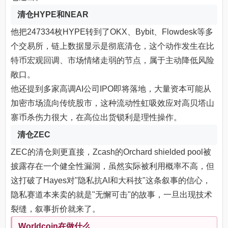
清仓HYPE和NEAR
他把247334枚HYPE转到了OKX、Bybit、Flowdesk等多
个交易所，链上数据显示是彻底清仓，这个动作发生在比
特币宏观回调、市场情绪走弱的节点，属于主动降低风险
敞口。
他还提到多家高调AI公司IPO即将落地，大量资本可能从
加密市场流向传统股市，这种流动性虹吸效应对高贝塔山
寨币杀伤力很大，在高位出货锁利是理性操作。
清仓ZEC
ZEC的清仓则更直接，Zcash的Orchard shielded pool被
披露存在一个健全性漏洞，虽然实际被利用概率不高，但
这打破了Hayes对"隐私抗AI和大科技"这条叙事的信心，
隐私赛道本来卖的就是"无懈可击"的故事，一旦出现技术
裂缝，叙事折价就来了。
Worldcoin在做什么