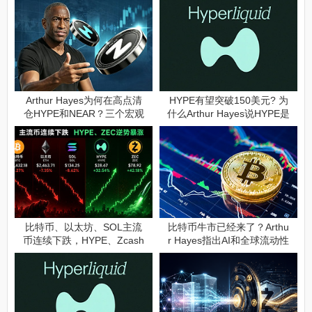
Arthur Hayes为何在高点清
HYPE有望突破150美元? 为
仓HYPE和NEAR？三个宏观
什么Arthur Hayes说HYPE是
信号提前预警
最强山寨币?
比特币、以太坊、SOL主流
比特币牛市已经来了？Arthu
币连续下跌，HYPE、Zcash
r Hayes指出AI和全球流动性
为什么逆势暴涨？
是关键