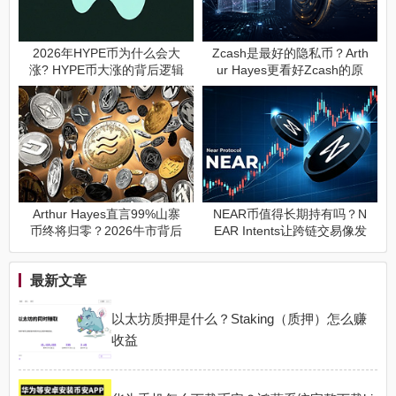
2026年HYPE币为什么会大
Zcash是最好的隐私币？Arth
涨? HYPE币大涨的背后逻辑
ur Hayes更看好Zcash的原
是什么?
因曝光
Arthur Hayes直言99%山寨
NEAR币值得长期持有吗？N
币终将归零？2026牛市背后
EAR Intents让跨链交易像发
的真正逻辑曝光
微信一样简单
最新文章
以太坊质押是什么？Staking（质押）怎么赚
收益