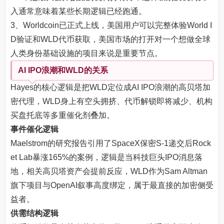
入通常意味着某些长期逻辑已经跑通。
3、Worldcoin已正式上线，美国用户可以完整体验World I
D验证和WLD代币获取，美国市场的打开对一个想做全球
人类身份基础设施的项目来说是重要节点。
AI IPO浪潮和WLD的关系
Hayes的核心逻辑是把WLD定位成AI IPO浪潮的高贝塔加
密代理，WLD身上有空头拥挤、代币解锁即将减少、机构
买盘托底等多重催化剂叠加。
事件催化逻辑
Maelstrom的研究报告引用了SpaceX保密S-1递交后Rock
et Lab暴涨165%的案例，逻辑是当科技巨头IPO消息落
地，相关高贝塔资产会提前反应，WLD作为Sam Altman
旗下项目与OpenAI叙事高度绑定，属于最直接的加密侧受
益者。
供需结构逻辑