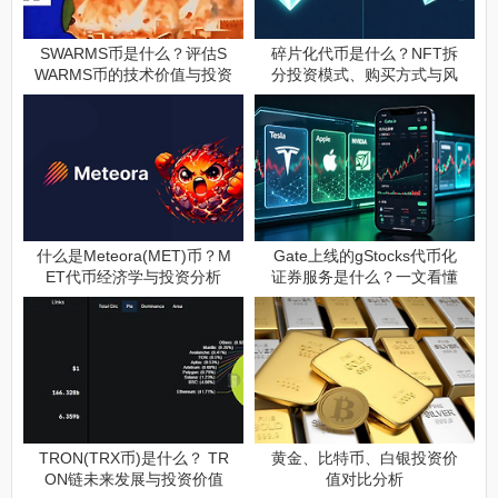
SWARMS币是什么？评估S
碎片化代币是什么？NFT拆
WARMS币的技术价值与投资
分投资模式、购买方式与风
价值
险全面解析
什么是Meteora(MET)币？M
Gate上线的gStocks代币化
ET代币经济学与投资分析
证券服务是什么？一文看懂
代币化股票、购买方法与投
资价值
TRON(TRX币)是什么？ TR
黄金、比特币、白银投资价
ON链未来发展与投资价值
值对比分析