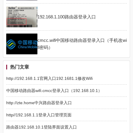
192.168.1.100路由器登录入口
cmcc.wifi中国移动路由器登录入口（手机改wi
fi密码）
热门文章
http://192.168.1.1官网入口192.1681.1修改Wifi
中国移动路由器wifi.cmcc登录入口（192.168.10.1）
http://zte.home中兴路由器登录入口
http//192.168.1.1登录入口管理页面
路由器192.168.10.1登陆界面设置入口