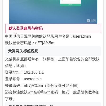
默认登录账号与密码
中国电信天翼网关的默认登录用户名是：useradmin
默认登录密码是：nE7jA%5m
天翼网关标签说明
光猫机身底部通常有一张标签，上面印着设备的全部默认
信息，比如：
登录地址：192.168.1.1
登录账号：useradmin
登录密码：nE7jA%5m（部分设备可能不同）
还会标注默认wifi名称和wifi密码，格式一般是随机数字加
字母。