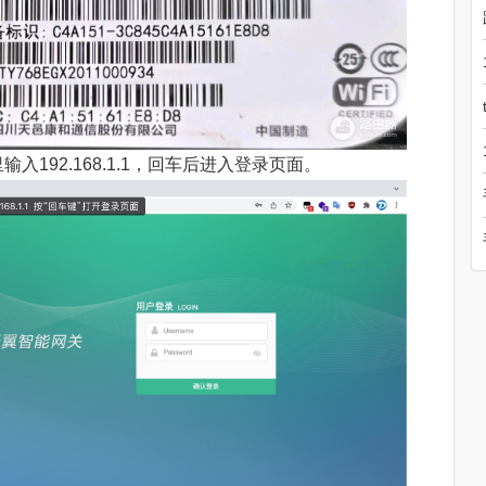
入192.168.1.1，回车后进入登录页面。