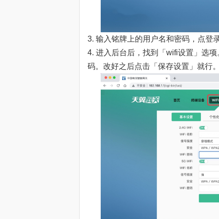
3. 输入铭牌上的用户名和密码，点登
4. 进入后台后，找到「wifi设置」
码。改好之后点击「保存设置」就行