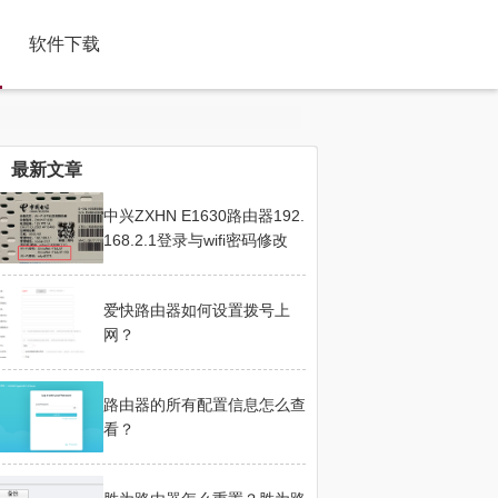
软件下载
最新文章
中兴ZXHN E1630路由器192.
168.2.1登录与wifi密码修改
爱快路由器如何设置拨号上
网？
路由器的所有配置信息怎么查
看？