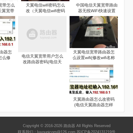
宽带怎么
天翼电信wifi密码怎么
中国电信天翼宽带路由
(天翼宽带
改（天翼电信wifi密码
器无线WiFi快速设置
密码如何设
更改方法）
由器怎
天翼电信宽带路由器怎
电信天翼宽带用户怎么
(怎么修
么设置wifi(修改wifi名称
改路由器密码(电信天
宽带的
在哪里修改)
翼宽带路由器如何重置
密码)
天翼路由器怎么改密码
(电信天翼路由器怎样
设置wifi密码)
Copyright © 2016-2026
路由器
All Rights Reserved
联系我们：luyouqicom@126.com
苏ICP备2024131219号