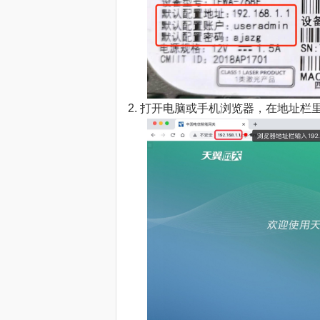
2. 打开电脑或手机浏览器，在地址栏里输