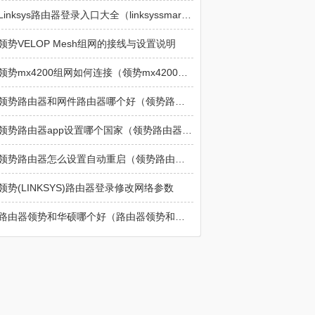
Linksys路由器登录入口大全（linksyssmartwifi.com、192.168.1.1）
领势VELOP Mesh组网的接线与设置说明
领势mx4200组网如何连接（领势mx4200组网连接方法）
领势路由器和网件路由器哪个好（领势路由器和网件路由器推荐哪一个）
领势路由器app设置哪个国家（领势路由器app怎么设置国家）
领势路由器怎么设置自动重启（领势路由器设置自动重启方法）
领势(LINKSYS)路由器登录修改网络参数
路由器领势和华硕哪个好（路由器领势和华硕推荐哪一个）