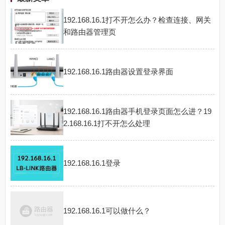
192.168.16.1打不开怎么办？检查连接、网关
和路由器管理页
192.168.16.1路由器设置登录界面
192.168.16.1路由器手机登录页面怎么进？19
2.168.16.1打不开怎么处理
192.168.16.1登录
192.168.16.1可以做什么？