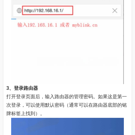
3、登录路由器
打开登录页面后，输入路由器的管理密码。如果这是第一
次登录，可以使用默认密码（通常可以在路由器底部的铭
牌标签上找到）。