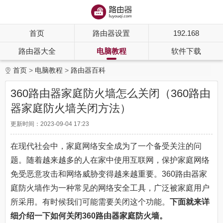
首页
路由器设置
192.168
路由器大全
电脑教程
软件下载
首页
电脑教程
路由器百科
360路由器家庭防火墙怎么关闭（360路由
器家庭防火墙关闭方法）
更新时间：2023-09-04 17:23
在现代社会中，家庭网络安全成为了一个备受关注的问
题。随着越来越多的人在家中使用互联网，保护家庭网络
免受恶意攻击和网络威胁变得越来越重要。360路由器家
庭防火墙作为一种常见的网络安全工具，广泛被家庭用户
所采用。有时候我们可能需要关闭这个功能。
下面就来详
细介绍一下如何关闭360路由器家庭防火墙。