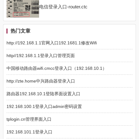
电信登录入口-router.ctc
热门文章
http://192.168.1.1官网入口192.1681.1修改Wifi
http//192.168.1.1登录入口管理页面
中国移动路由器wifi.cmcc登录入口（192.168.10.1）
http://zte.home中兴路由器登录入口
路由器192.168.10.1登陆界面设置入口
192.168.100.1登录入口admin密码设置
tplogin.cn管理界面入口
192.168.101.1登录入口