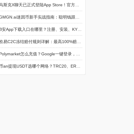
马斯克X聊天已正式登陆App Store！官方下载入口+比特风格加密与支付功能更新
GMGN.ai迷因币新手实战指南：聪明钱跟单、狙击新币、避坑全攻略（附官网入口）
B安App下载入口在哪里？注册、安装、KYC认证全流程教程
欧易C2C冻结赔付规则详解：最高100%赔付，出金完整流程
Polymarket怎么充值？Google一键登录，欧逸转USDC（Polygon）避坑指南
币an提现USDT选哪个网络？TRC20、ERC20、BEP20实用对比指南