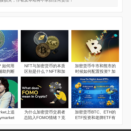
接损失，作者及本站将不承担任何责任！
 如何用
NFT与加密货币的本质
加密货币牛市和熊市的
辅助判断
区别是什么？NFT和加
时候如何配置投资? 加
密货币投资前须知
密货币牛市和熊市的时
候投资策略
rket上追
为什么加密货币交易者
加密货币BTC、ETH的
market
总陷入FOMO情绪？克
ETF投资和老牌ETF有
单指南
服FOMO，理性投资
什么区别？