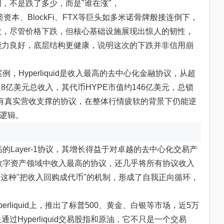
，不是跌了多少，而是"谁在涨"，
资本、BlockFi、FTX等巨头如多米诺骨牌般接连倒下，
次，尽管价格下跌，但核心基础设施展现出惊人的韧性，
能力良好，底层结构更健康，说明这次的下跌并非信用崩
的案例，Hyperliquid是收入最高的去中心化金融协议，从超
超8亿美元总收入，其代币HYPE市值约146亿美元，总锁
这种有真实营收支撑的协议，在整体行情疲软的背景下仍能逆
新逻辑。
入最高的Layer-1协议，其增长得益于对卓越的去中心化交易产
仅成为数字资产领域中收入最高的协议，还几乎将所有协议收入
代币，这种"把收入回购成代币"的机制，形成了自我正向循环，
rliquid上，推出了标普500、黄金、白银等市场，近5万
Hyperliquid交易股指和原油，它不只是一个交易