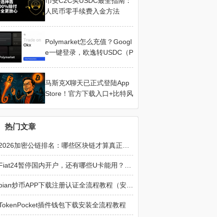
币安C2C买USDC最全指南：
人民币零手续费入金方法
Polymarket怎么充值？Googl
e一键登录，欧逸转USDC（P
olygon）避坑指南
马斯克X聊天已正式登陆App
Store！官方下载入口+比特风
格加密与支付功能更新
热门文章
2026加密公链排名：哪些区块链才算真正去中心化的核心公链？
Fiat24暂停国内开户，还有哪些U卡能用？2026最新替代方案整理
bian炒币APP下载注册认证全流程教程（安卓+iOS版）新手必看
TokenPocket插件钱包下载安装全流程教程