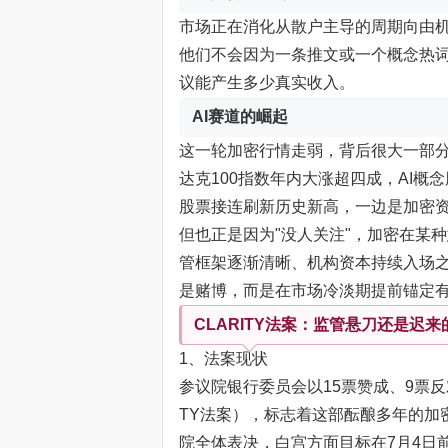
市场正在消化从散户主导的周期向由
他们不会因为一条推文或一个概念热
议能产生多少真实收入。
AI赛道的崛起
这一轮加密行情走弱，背后很大一部分
达克100指数年内大涨超四成，AI概
股票接连刷新历史新高，一边是加密
但也正是因为"没人关注"，加密在某
管框架逐渐清晰、机构资本持续入场
是赌博，而是在市场冷淡期提前锚定
CLARITY法案：监管悬刀还是迟来
1、法案现状
参议院银行委员会以15票赞成、9票反
TY法案），标志着这部酝酿多年的加
院全体表决，白宫方面目标在7月4日