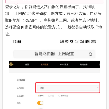
登录之后，你就能进入路由器的设置界面了。找到顶
部，"上网配置"这里修改上网方式，有三种选择：自动获
取IP地址（动态IP）、宽带拨号上网、或者静态IP地址。
选择适合你家庭网络的设置方式，一般都是自动获取IP地
址。