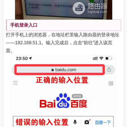
手机登录入口
打开手机上的浏览器，在地址栏里输入路由器的登录地址
——192.168.51.1。输入完成后，点击“前往”进入该页
面。