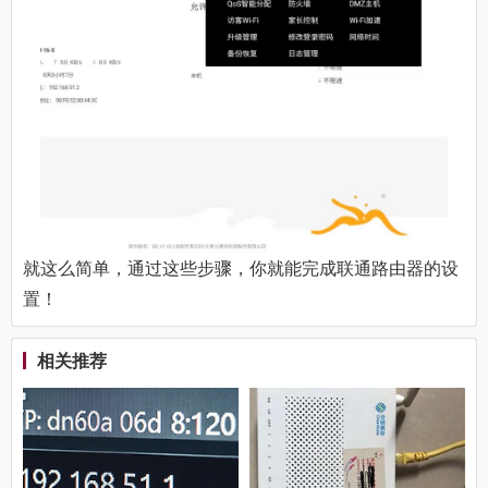
就这么简单，通过这些步骤，你就能完成联通路由器的设
置！
相关推荐