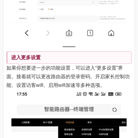
进入更多设置
如果你想要进一步的功能设置，可以进入“更多设置”界
面。接着就可以更改路由器的登录密码、开启家长控制功
能、设置访客wifi、启用wifi加速等多种选项。