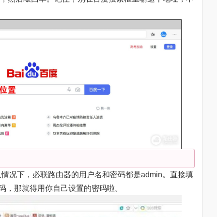
情况下，必联路由器的用户名和密码都是admin。直接填
密码，那就得用你自己设置的密码啦。