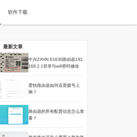
软件下载
最新文章
中兴ZXHN E1630路由器192.
168.2.1登录与wifi密码修改
爱快路由器如何设置拨号上
网？
路由器的所有配置信息怎么查
看？