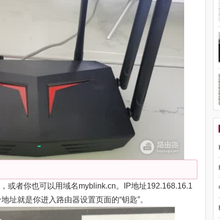
或者你也可以用域名myblink.cn。IP地址192.168.16.1
地址就是你进入路由器设置页面的“钥匙”。