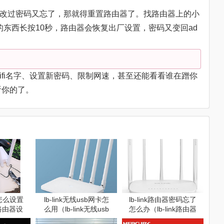
果你改过密码又忘了，那就得重置路由器了。找路由器上的小
类的东西长按10秒，路由器会恢复出厂设置，密码又变回ad
ifi名字、设置新密码、限制网速，甚至还能看看谁在蹭你
听你的了。
器怎么设置
lb-link无线usb网卡怎
lb-link路由器密码忘了
nk路由器设
么用（lb-link无线usb
怎么办（lb-link路由器
法）
网卡使用方法）
密码忘了怎么解决）