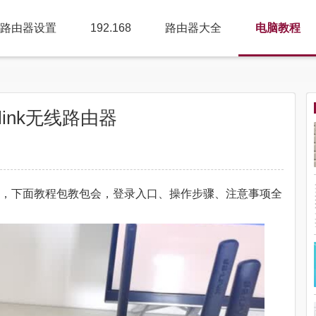
路由器设置
192.168
路由器大全
电脑教程
-link无线路由器
登录，下面教程包教包会，登录入口、操作步骤、注意事项全