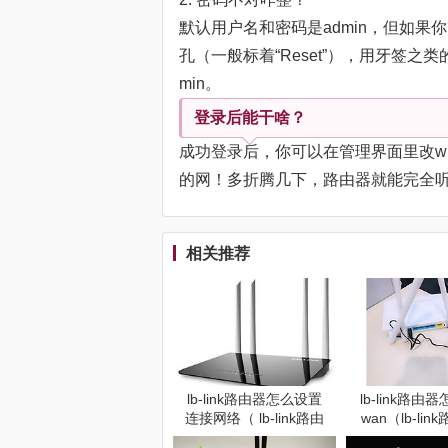
默认用户名和密码是admin，但如
孔（一般标着“Reset”），用牙签之
min。
登录后能干啥？
成功登录后，你可以在管理界面里改w
的网！多折腾几下，路由器就能完全
相关推荐
lb-link路由器怎么设置
lb-link路由
连接网络（ lb-link路由
wan（lb-li
器设置连接网络方法）
置wan方