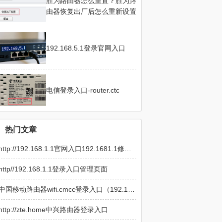
胜为路由器怎么重置？胜为路
由器恢复出厂后怎么重新设置
192.168.5.1登录官网入口
电信登录入口-router.ctc
热门文章
http://192.168.1.1官网入口192.1681.1修改Wifi
http//192.168.1.1登录入口管理页面
中国移动路由器wifi.cmcc登录入口（192.168.10.1）
http://zte.home中兴路由器登录入口