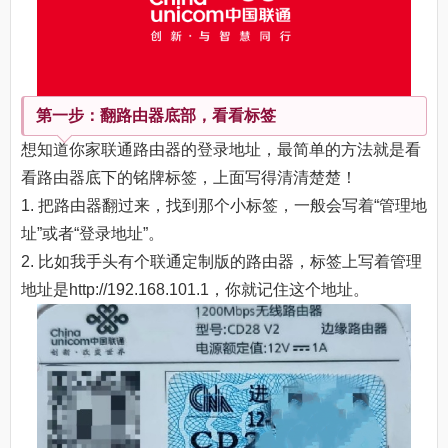
第一步：翻路由器底部，看看标签
想知道你家联通路由器的登录地址，最简单的方法就是看
看路由器底下的铭牌标签，上面写得清清楚楚！
1. 把路由器翻过来，找到那个小标签，一般会写着“管理地
址”或者“登录地址”。
2. 比如我手头有个联通定制版的路由器，标签上写着管理
地址是http://192.168.101.1，你就记住这个地址。