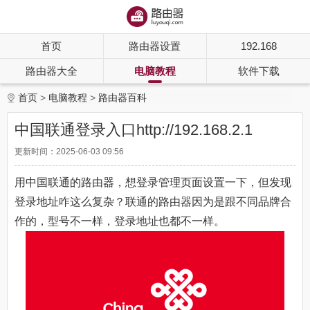
首页
路由器设置
192.168
路由器大全
电脑教程
软件下载
首页
电脑教程
路由器百科
中国联通登录入口http://192.168.2.1
更新时间：2025-06-03 09:56
用中国联通的路由器，想登录管理页面设置一下，但发现
登录地址咋这么复杂？联通的路由器因为是跟不同品牌合
作的，型号不一样，登录地址也都不一样。