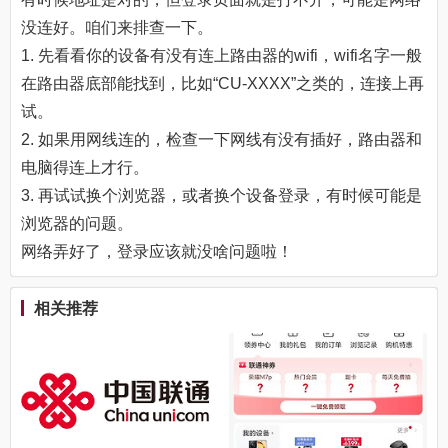
没连好。咱们来排查一下。
1. 先看看你的设备有没有连上路由器的wifi，wifi名字一般
在路由器底部能找到，比如“CU-XXXX”之类的，连接上再
试。
2. 如果用网线连的，检查一下网线有没有插好，路由器和
电脑得连上才行。
3. 再试试换个浏览器，或者换个设备登录，有时候可能是
浏览器的问题。
网络弄好了，登录应该就没啥问题啦！
相关推荐