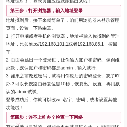
地址试对了，登录页面应该就能跳出来啦！
第三步：打开浏览器，输入地址登录
地址找到后，接下来就简单了，咱们用浏览器来登录管理
页面，设置一下路由器。
1. 打开电脑或者手机的浏览器，地址栏输入你找到的管理
地址，比如http://192.168.101.1或者192.168.86.1，按回
车。
2. 页面会跳出一个登录框，让你输入账户和密码。像创维
那款，默认账户和密码都是admin，输入就行。
3. 如果之前改过密码，就得用你改后的密码登录。忘了咋
办？可以长按路由器复位键10秒，恢复出厂设置，再用默
认的admin试试。
登录成功后，你就可以改wifi名字、密码，或者设置其他
功能啦！
第四步：连不上咋办？检查一下网络
有时候地址是对的，但登录页面就是打不开，可能是网络