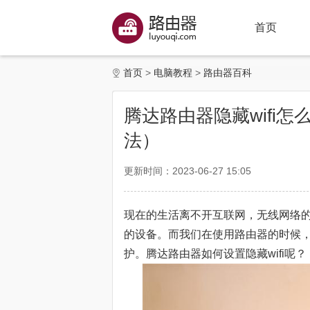
首页
首页
电脑教程
路由器百科
腾达路由器隐藏wifi怎
法）
更新时间：2023-06-27 15:05
现在的生活离不开互联网，无线网络
的设备。而我们在使用路由器的时候，
护。腾达路由器如何设置隐藏wifi呢？