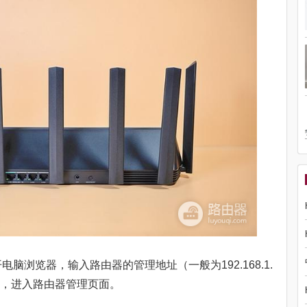
脑浏览器，输入路由器的管理地址（一般为192.168.1.
和密码，进入路由器管理页面。