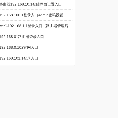
路由器192.168.10.1登陆界面设置入口
192.168.100.1登录入口admin密码设置
http\\192.168.1.1登录入口（路由器管理后台地址）
192 168 01路由器登录入口
192.168.0.102官网入口
192.168.101.1登录入口